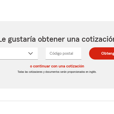
Le gustaría obtener una cotizació
cione
Código postal
Ingresa
Ingresa
Obteng
_____
un
un
re
código
código
cto
o continuar con una cotización
postal
postal
de
de
Todas las cotizaciones y documentos serán proporcionados en inglés.
egable
5
5
dígitos
dígitos