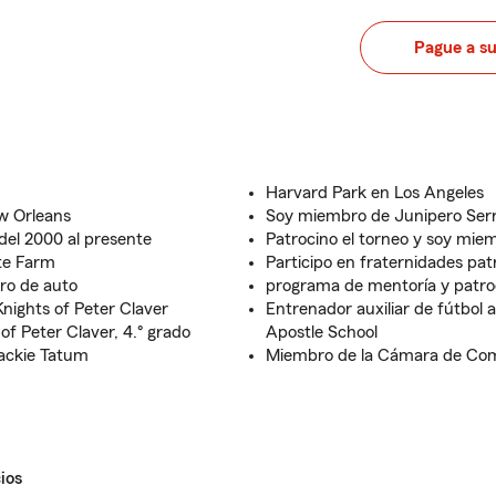
Pague a s
Harvard Park en Los Angeles
w Orleans
Soy miembro de Junipero Serr
 del 2000 al presente
Patrocino el torneo y soy mie
te Farm
Participo en fraternidades pat
ro de auto
programa de mentoría y patroc
nights of Peter Claver
Entrenador auxiliar de fútbol
of Peter Claver, 4.° grado
Apostle School
Jackie Tatum
Miembro de la Cámara de Co
ios