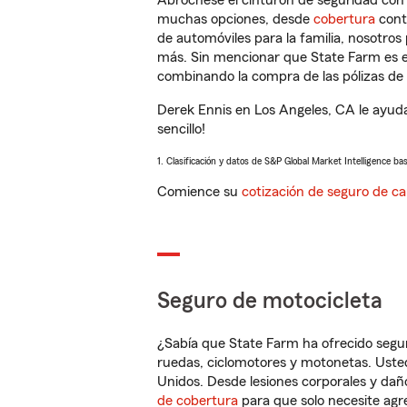
Abróchese el cinturón de seguridad co
muchas opciones, desde
cobertura
con
de automóviles para la familia, nosotro
más. Sin mencionar que State Farm es e
combinando la compra de las pólizas de 
Derek Ennis en Los Angeles, CA le ayud
sencillo!
1. Clasificación y datos de S&P Global Market Intelligence ba
Comience su
cotización de seguro de ca
Seguro de motocicleta
¿Sabía que State Farm ha ofrecido segu
ruedas, ciclomotores y motonetas. Usted
Unidos. Desde lesiones corporales y dañ
de cobertura
para que solo necesite agre