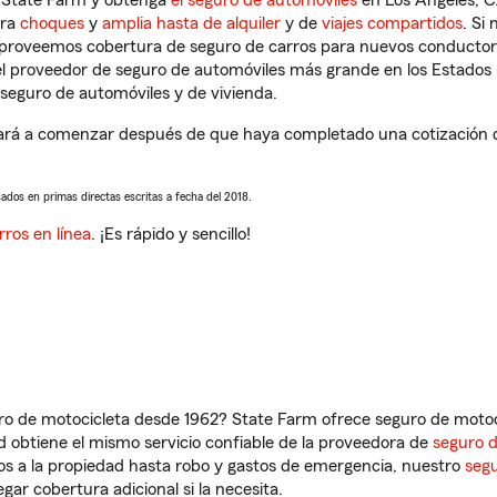
n State Farm y obtenga
el seguro de automóviles
en Los Angeles, C
tra
choques
y
amplia hasta de alquiler
y de
viajes compartidos
. Si
s proveemos cobertura de seguro de carros para nuevos conductores
l proveedor de seguro de automóviles más grande en los Estados
seguro de automóviles y de vivienda.
ará a comenzar después de que haya completado una cotización de 
sados en primas directas escritas a fecha del 2018.
rros en línea
. ¡Es rápido y sencillo!
ro de motocicleta desde 1962? State Farm ofrece seguro de motoci
 obtiene el mismo servicio confiable de la proveedora de
seguro 
os a la propiedad hasta robo y gastos de emergencia, nuestro
segu
gar cobertura adicional si la necesita.