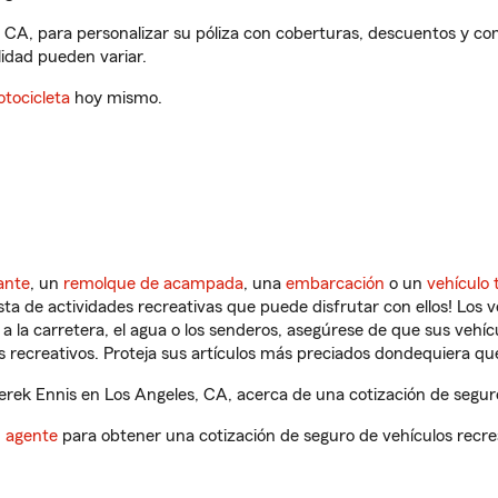
, CA, para personalizar su póliza con coberturas, descuentos y c
ilidad pueden variar.
tocicleta
hoy mismo.
ante
, un
remolque de acampada
, una
embarcación
o un
vehículo 
ista de actividades recreativas que puede disfrutar con ellos! Los 
a la carretera, el agua o los senderos, asegúrese de que sus vehí
 recreativos. Proteja sus artículos más preciados dondequiera qu
ek Ennis en Los Angeles, CA, acerca de una cotización de seguro
n agente
para obtener una cotización de seguro de vehículos recre