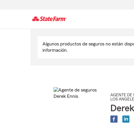
Comienzo
del
Algunos productos de seguros no están disp
contenido
información.
principal
AGENTE DE 
LOS ANGEL
Derek