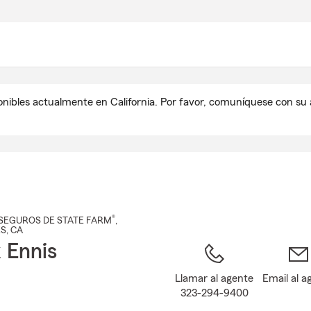
Pasar
al
contenido
principal
onibles actualmente en California. Por favor, comuníquese con s
®
SEGUROS DE STATE FARM
,
ES
, CA
 Ennis
Llamar al agente
Email al a
323-294-9400